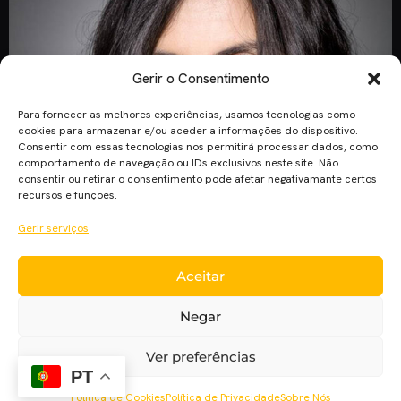
Gerir o Consentimento
Para fornecer as melhores experiências, usamos tecnologias como
cookies para armazenar e/ou aceder a informações do dispositivo.
Consentir com essas tecnologias nos permitirá processar dados, como
comportamento de navegação ou IDs exclusivos neste site. Não
consentir ou retirar o consentimento pode afetar negativamante certos
recursos e funções.
Gerir serviços
O festival de cinema documental britânico Sheffield
Aceitar
Doc/Fest nomeou a portuguesa Cíntia Gil como a sua nova
diretora, que vem substituir a diretora interina para a edição
Negar
de 2019, Melanie Iredale. Cíntia Gil chega, assim, a esta
posição vinda do DocLisboa, onde é diretora do festival
Ver preferências
documental português desde 2012. Assumirá a sua nova
PT
posição no […]
Política de Cookies
Política de Privacidade
Sobre Nós