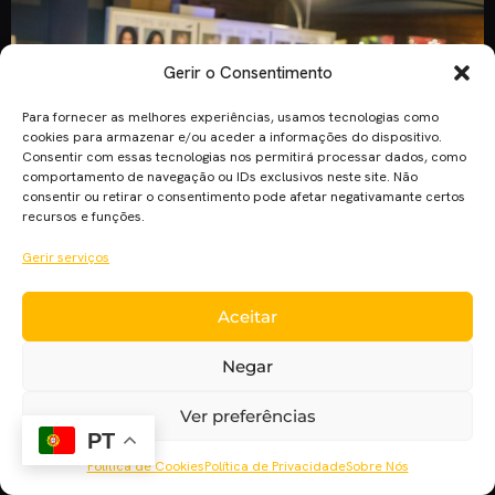
Gerir o Consentimento
Para fornecer as melhores experiências, usamos tecnologias como
cookies para armazenar e/ou aceder a informações do dispositivo.
Consentir com essas tecnologias nos permitirá processar dados, como
comportamento de navegação ou IDs exclusivos neste site. Não
consentir ou retirar o consentimento pode afetar negativamante certos
recursos e funções.
Gerir serviços
Aceitar
A produtora Lifetime resolveu elevar a televisão a um novo
patamar. Criar uma série de ficção que incide sobre os
Negar
bastidores de um reality show (muito semelhante aos que
fazem parte de quase todo o horário nobre da MTV) e
Ver preferências
dissecar todo o ambiente intriguista e malicioso que os
PT
produtores exigem para terem audiências astronómicas. […]
Política de Cookies
Política de Privacidade
Sobre Nós