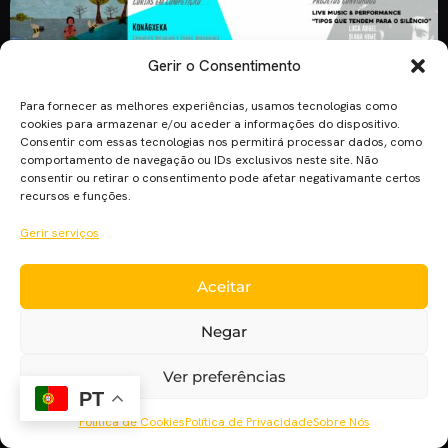
Gerir o Consentimento
Para fornecer as melhores experiências, usamos tecnologias como
cookies para armazenar e/ou aceder a informações do dispositivo.
Consentir com essas tecnologias nos permitirá processar dados, como
comportamento de navegação ou IDs exclusivos neste site. Não
consentir ou retirar o consentimento pode afetar negativamante certos
recursos e funções.
Para os fãs do Cinema Pla’net no Rio de Janeiro, a 5ª edição
Gerir serviços
do Shortcutz ocorre a 29 de Outubro no Espaço Cultural
Olho da Rua. Na categoria de cinema, esta edição apresenta
Aceitar
duas mostras convidadas – “Full Feather Jacket” e “Bingo” –
ambas do Shorcutz Amsterdam, e ainda duas mostras
Negar
brasileiras em competição – […]
Ver preferências
PT
Política de Cookies
Política de Privacidade
Sobre Nós