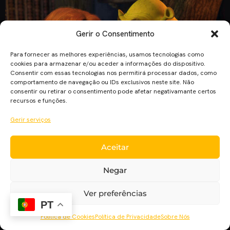
Gerir o Consentimento
Para fornecer as melhores experiências, usamos tecnologias como
cookies para armazenar e/ou aceder a informações do dispositivo.
Consentir com essas tecnologias nos permitirá processar dados, como
comportamento de navegação ou IDs exclusivos neste site. Não
consentir ou retirar o consentimento pode afetar negativamante certos
recursos e funções.
Gerir serviços
Para a surpresa de muitos, na cerimónia de 2002, o Óscar de
Aceitar
Melhor Animação (estreado naquele ano) não foi dado a um
filme da Disney, mas sim a “Shrek”. A história do ogre mais
Negar
adorado dos contos de fadas foi contada pela primeira vez
em ‘Shrek!’, livro lançado em 1990, da autoria do cartoonista
Ver preferências
americano […]
PT
Política de Cookies
Política de Privacidade
Sobre Nós