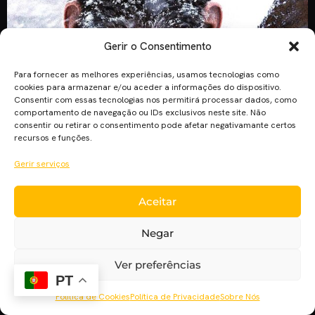
Gerir o Consentimento
Para fornecer as melhores experiências, usamos tecnologias como
cookies para armazenar e/ou aceder a informações do dispositivo.
Consentir com essas tecnologias nos permitirá processar dados, como
comportamento de navegação ou IDs exclusivos neste site. Não
consentir ou retirar o consentimento pode afetar negativamante certos
recursos e funções.
Gerir serviços
A 20th Century Fox, lançou mais um spot televisivo da saga
“O Planeta dos Macacos”, desta vez revelando a iminente
Aceitar
batalha entre os primatas e a raça humana. Andy Serkis
regressa como Ceasar neste terceiro título do reboot da
Negar
saga iniciada em 1968, enfrentando os seres humanos numa
batalha épica que irá decidir o destino […]
Ver preferências
PT
Política de Cookies
Política de Privacidade
Sobre Nós