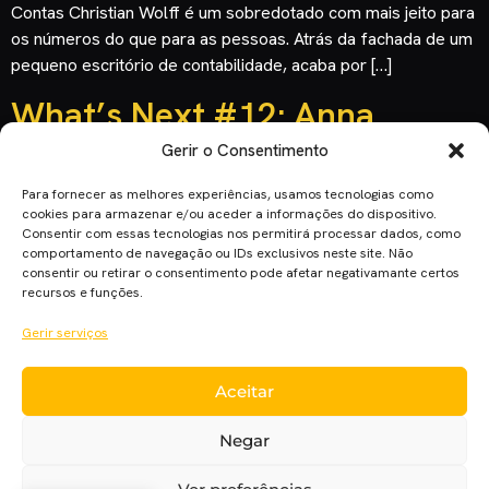
Contas Christian Wolff é um sobredotado com mais jeito para
os números do que para as pessoas. Atrás da fachada de um
pequeno escritório de contabilidade, acaba por […]
What’s Next #12: Anna
Kendrick
Gerir o Consentimento
Para fornecer as melhores experiências, usamos tecnologias como
cookies para armazenar e/ou aceder a informações do dispositivo.
Consentir com essas tecnologias nos permitirá processar dados, como
comportamento de navegação ou IDs exclusivos neste site. Não
consentir ou retirar o consentimento pode afetar negativamante certos
recursos e funções.
Gerir serviços
Aceitar
Nos cinemas a destruir casamentos em “Mulheres Procuram-
se Para Ir a Casamento”, descobre os próximos projetos de
Negar
Anna Kendrick. O Sr. Perfeito Sinopse: A hiperativa Martha
não está a lidar bem com a separação do seu mais recente