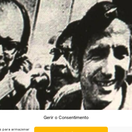
Gerir o Consentimento
eep terem sido anunciados, Spielberg revela quem os acompanha
me de Steven Spielberg (que estreia em Dezembro) chama-se agor
es para armazenar