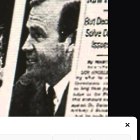
rá na história dos Pentagon Papers.
a “The Papers”, cuja história retrata o papel do