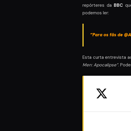
repórteres da
BBC
que
podemos ler:
“Para os fãs de @A
Esta curta entrevista
Men: Apocalipse”
. Pode