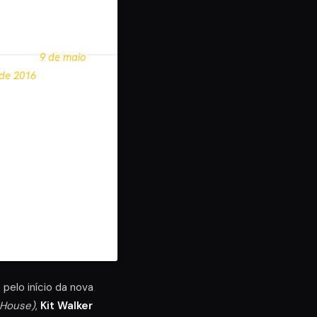
C Newsbeat
wsbeat)
9 de maio
de 2016
pelo início da nova
 House)
,
Kit Walker