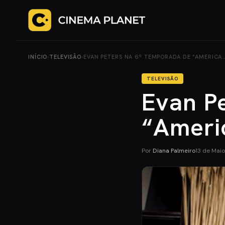
INÍCIO
›
TELEVISÃO
›
EVAN PETERS NA 6ª TEMPORADA DE “AMERICA
TELEVISÃO
Evan P
“Ameri
Por
Diana Palmeiro
13 de Mai