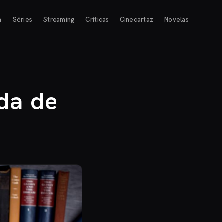
a
Séries
Streaming
Críticas
Cinecartaz
Novelas
da de