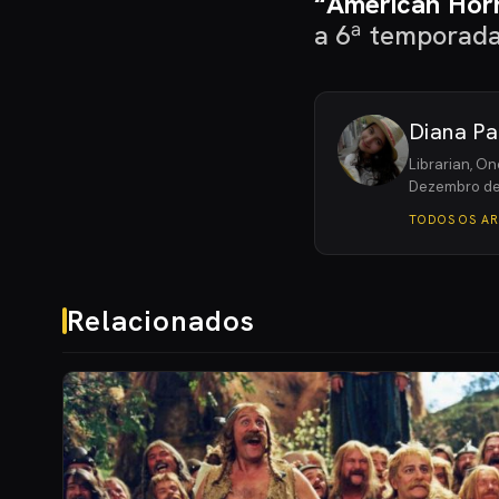
“American Horr
a 6ª temporada,
Diana Pa
Librarian, On
Dezembro de
TODOS OS A
Relacionados