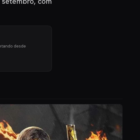
m setembro, com
'netando desde