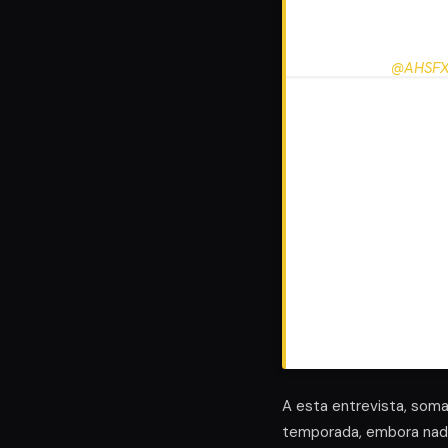
For the
@AHSF
been told na
A esta entrevista, som
temporada, embora nada