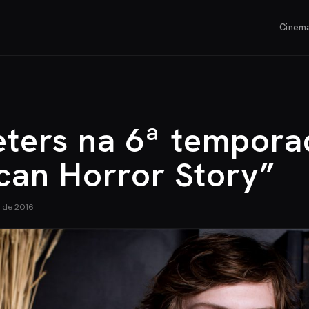
Cinem
…
eters na 6ª tempora
can Horror Story”
o de 2016