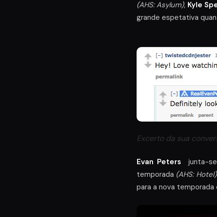
(AHS: Asylum)
,
Kyle Sp
grande espetativa qua
Excerto da sua conver
Evan Peters
junta-se
temporada
(AHS: Hotel)
para a nova temporada 