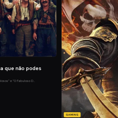
ia que não podes
ulosos" e "O Fabuloso D…
GAMING