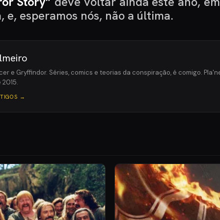
or Story”
deve voltar ainda este ano, e
 e, esperamos nós, não a última.
lmeiro
cer e Gryffindor. Séries, comics e teorias da conspiração, é comigo. Pla
 2015.
RTIGOS →