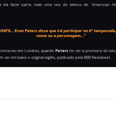
 iria fazer parte, mais uma vez, do elenco de
“American Ho
HSFX… Evan Peters disse que irá participar na 6ª temporada
nome ou a personagem…”
 aconteceu em Londres, quando
Peters
foi ver a
premiere
do seu 
m ver em baixo o original inglês, publicado pela BBB Newsbeat.