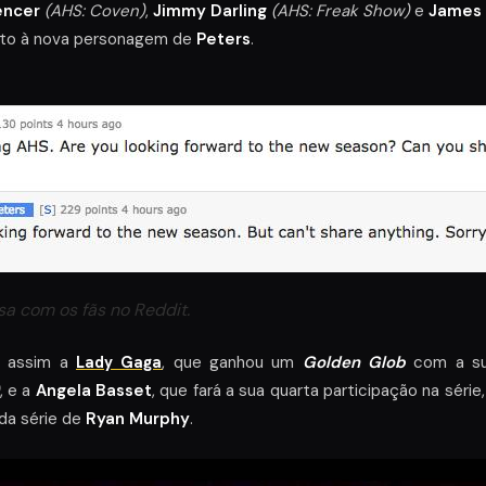
encer
(AHS: Coven)
,
Jimmy Darling
(AHS: Freak Show)
e
James
nto à nova personagem de
Peters
.
sa com os fãs no Reddit.
 assim a
Lady Gaga
, que ganhou um
Golden Glob
com a s
, e a
Angela Basset
,
que fará a sua quarta participação na série
da série de
Ryan Murphy
.