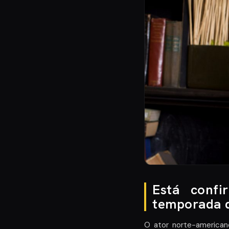
Está conf
temporada d
O ator norte-americano