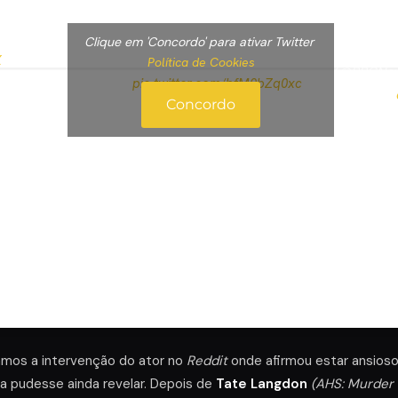
Clique em 'Concordo' para ativar Twitter
— BB
X
fans… Evan Peters says he'll do season 6 but hasn't
Política de Cookies
(@BBCNe
me or character yet…
pic.twitter.com/bfM0bZq0xc
Concordo
amos a intervenção do ator no
Reddit
onde afirmou estar ansioso 
 pudesse ainda revelar. Depois de
Tate Langdon
(AHS: Murder