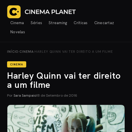
Cinema
Séries
Streaming
Críticas
Cinecartaz
Novelas
INÍCIO
›
CINEMA
›
HARLEY QUINN VAI TER DIREITO A UM FILME
CINEMA
Harley Quinn vai ter direito
a um filme
Por
Sara Sampaio
18 de Setembro de 2016