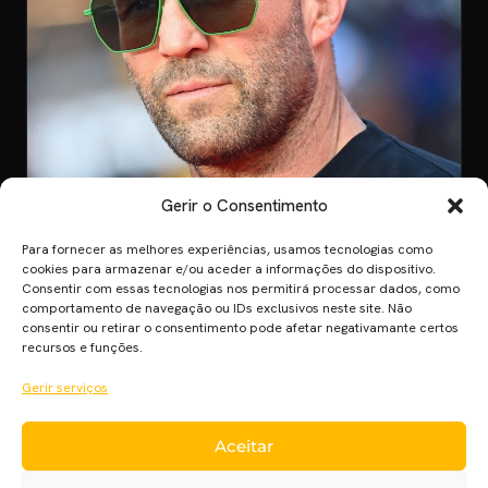
Gerir o Consentimento
Para fornecer as melhores experiências, usamos tecnologias como
CINEMA
cookies para armazenar e/ou aceder a informações do dispositivo.
Consentir com essas tecnologias nos permitirá processar dados, como
8 Jul 2026
comportamento de navegação ou IDs exclusivos neste site. Não
Mutiny: O Novo Thriller de Ação de Jason
consentir ou retirar o consentimento pode afetar negativamante certos
Statham em 2026
recursos e funções.
Mutiny promete ação desenfreada com Jason Statham. Descobre
Gerir serviços
quando o filme chega aos cinem…
Aceitar
Cinema Planet — cinema, séries e streaming em português