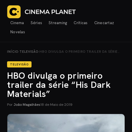
Cinema
Séries
Streaming
Críticas
Cinecartaz
Novelas
INÍCIO
›
TELEVISÃO
›
HBO DIVULGA O PRIMEIRO TRAILER DA SÉRIE…
TELEVISÃO
HBO divulga o primeiro
trailer da série “His Dark
Materials”
Por
João Magalhães
18 de Maio de 2019