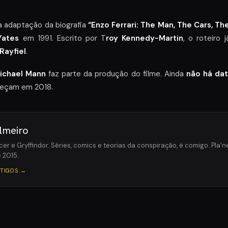
a adaptação da biografia
“Enzo Ferrari: The Man, The Cars, T
Yates
em 1991. Escrito por T
roy Kennedy-Martin
, o roteiro 
Rayfiel
.
ichael Mann
faz parte da produção do filme. Ainda
não há dat
meçam em 2018.
lmeiro
cer e Gryffindor. Séries, comics e teorias da conspiração, é comigo. Pla
 2015.
RTIGOS →