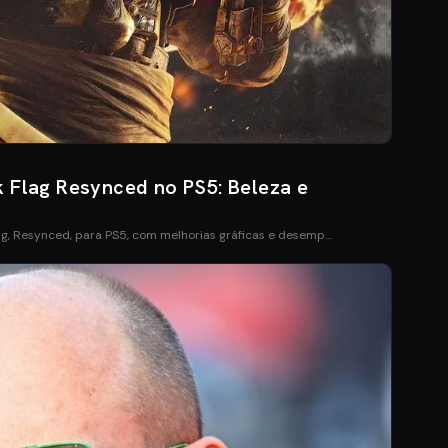
k Flag Resynced no PS5: Beleza e
ag, Resynced, para PS5, com melhorias gráficas e desemp…