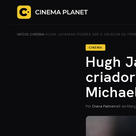
INÍCIO
›
CINEMA
›
HUGH JACKMAN PODERÁ SER O CRIADOR DA FERR
CINEMA
Hugh J
criador
Michae
Por
Diana Palmeiro
9 de Març