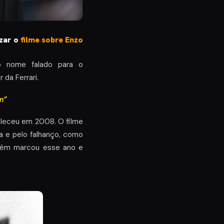
izar o
filme sobre Enzo
nome falado para o
 da Ferrari.
n”
faleceu em 2008. O filme
a e pelo falhanço, como
mbém marcou esse ano e