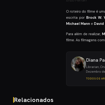
Enzo Ferrari
O roteiro do filme é um
escrita por
Brock W. 
Michael Mann
e
David 
Para além de realizar,
M
filme. As filmagens co
Diana Pa
Librarian, On
Dezembro de
TODOS OS A
Relacionados