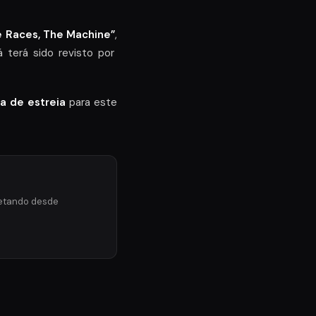
he Races, The Machine”
,
já terá sido revisto por
a de estreia
para este
'netando desde