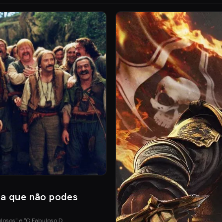
ia que não podes
ulosos" e "O Fabuloso D…