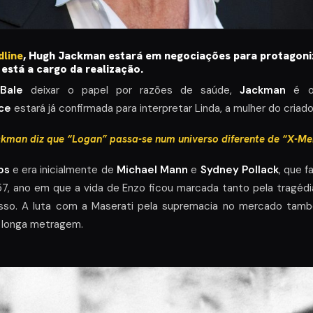
line
, Hugh Jackman estará em negociações para protagon
está a cargo da realização.
Bale
deixar o papel por razões de saúde,
Jackman
é o 
ce
estará já confirmada para interpretar Linda, a mulher do criador
kman diz que “Logan” passa-se num universo diferente de “X-Me
os
e era inicialmente de
Michael Mann
e
Sydney Pollack
, que 
7, ano em que a vida de Enzo ficou marcada tanto pela tragédi
sso. A luta com a Maserati pela supremacia no mercado ta
 longa metragem.