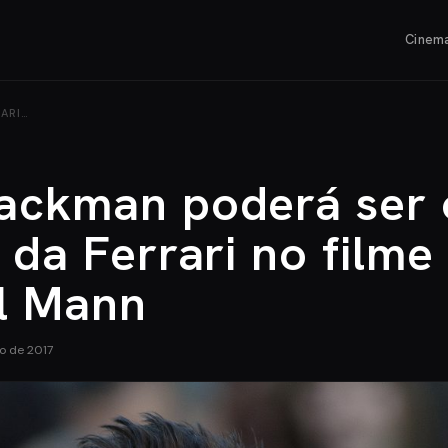
Cinem
ARI…
ackman poderá ser 
 da Ferrari no filme
l Mann
o de 2017