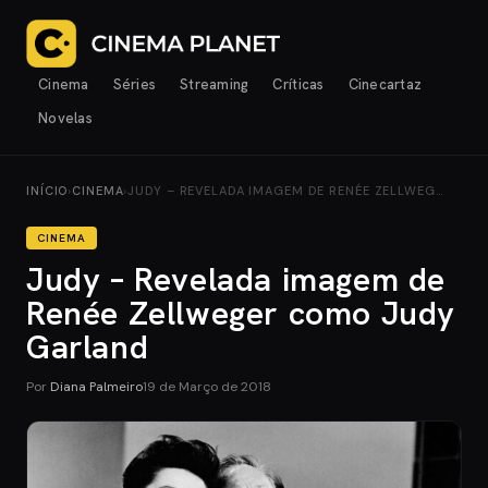
Cinema
Séries
Streaming
Críticas
Cinecartaz
Novelas
INÍCIO
›
CINEMA
›
JUDY – REVELADA IMAGEM DE RENÉE ZELLWEG…
CINEMA
Judy – Revelada imagem de
Renée Zellweger como Judy
Garland
Por
Diana Palmeiro
19 de Março de 2018