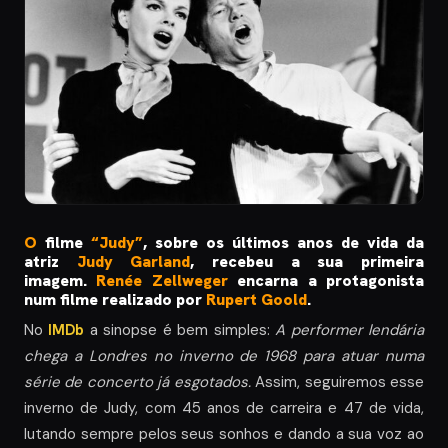
O
filme
“Judy”
, sobre os últimos anos de vida da
atriz
Judy Garland
, recebeu a sua primeira
imagem.
Renée Zellweger
encarna a protagonista
num filme realizado por
Rupert Goold
.
No
IMDb
a sinopse é bem simples:
A performer lendária
chega a Londres no inverno de 1968 para atuar numa
série de concerto já esgotados.
Assim, seguiremos esse
inverno de Judy, com 45 anos de carreira e 47 de vida,
lutando sempre pelos seus sonhos e dando a sua voz ao