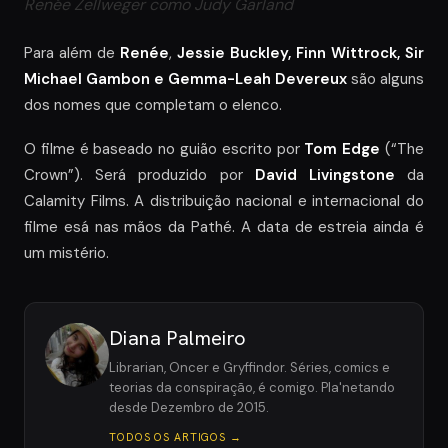
Renée Zellweger como Judy Garland
Para além de
Renée
,
Jessie Buckley, Finn Wittrock, Sir
Michael Gambon e Gemma-Leah Devereux
são alguns
dos nomes que completam o elenco.
O filme é baseado no guião escrito por
Tom Edge
(“The
Crown”). Será produzido por
David Livingstone
da
Calamity Films. A distribuição nacional e internacional do
filme esá nas mãos da Pathé. A data de estreia ainda é
um mistério.
Diana Palmeiro
Librarian, Oncer e Gryffindor. Séries, comics e
teorias da conspiração, é comigo. Pla'netando
desde Dezembro de 2015.
TODOS OS ARTIGOS →