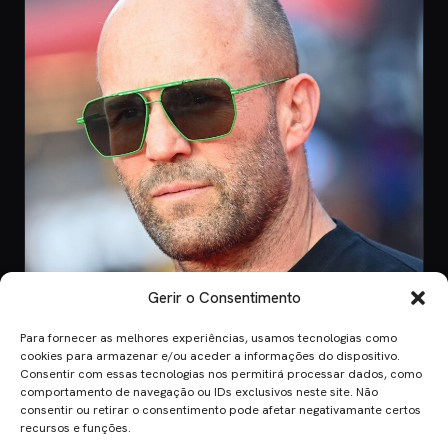
Gerir o Consentimento
Para fornecer as melhores experiências, usamos tecnologias como
CINEMA
cookies para armazenar e/ou aceder a informações do dispositivo.
Consentir com essas tecnologias nos permitirá processar dados, como
8 Jul 2026
comportamento de navegação ou IDs exclusivos neste site. Não
Mutiny: O Novo Thriller de Ação de Jason
consentir ou retirar o consentimento pode afetar negativamante certos
Statham em 2026
recursos e funções.