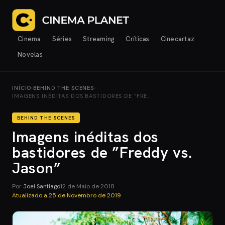
Cinema
Séries
Streaming
Críticas
Cinecartaz
Novelas
INÍCIO
›
BEHIND THE SCENES
›
IMAGENS INÉDITAS DOS BASTIDORES DE ”FRE…
BEHIND THE SCENES
Imagens inéditas dos
bastidores de ”Freddy vs.
Jason”
Por
Joel Santiago
12 de Maio de 2018
Atualizado a
25 de Novembro de 2019