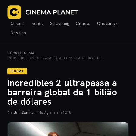
Cinema
Séries
Streaming
Críticas
Cinecartaz
Novelas
INÍCIO
›
CINEMA
›
INCREDIBLES 2 ULTRAPASSA A BARREIRA GLOBAL DE…
CINEMA
Incredibles 2 ultrapassa a
barreira global de 1 bilião
de dólares
Por
Joel Santiago
1 de Agosto de 2018