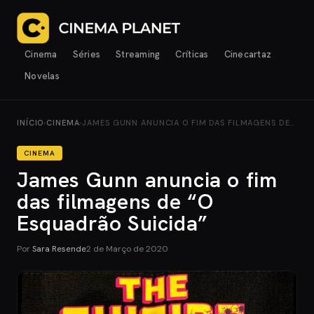
Cinema
Séries
Streaming
Críticas
Cinecartaz
Novelas
INÍCIO
›
CINEMA
›
JAMES GUNN ANUNCIA O FIM DAS FILMAGENS DE…
CINEMA
James Gunn anuncia o fim
das filmagens de “O
Esquadrão Suicida”
Por
Sara Resende
2 de Março de 2020