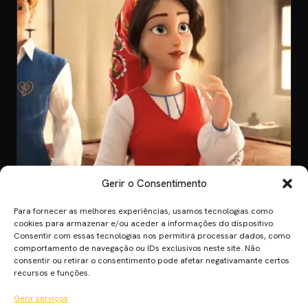
Gerir o Consentimento
Para fornecer as melhores experiências, usamos tecnologias como
CINEMA
cookies para armazenar e/ou aceder a informações do dispositivo.
Consentir com essas tecnologias nos permitirá processar dados, como
8 Jul 2026
comportamento de navegação ou IDs exclusivos neste site. Não
O Novo Teaser de “Viana, A Lenda dos
consentir ou retirar o consentimento pode afetar negativamante certos
Corações de Ouro”
recursos e funções.
Anúncio do filme "Viana, A Lenda dos Corações de Ouro", a maior
Gerir serviços
produção portuguesa de ani…