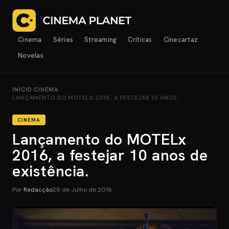
Cinema
Séries
Streaming
Críticas
Cinecartaz
Novelas
INÍCIO
›
CINEMA
›
LANÇAMENTO DO MOTELX 2016, A FESTEJAR 10 ANOS…
CINEMA
Lançamento do MOTELx
2016, a festejar 10 anos de
existência.
Por
Redacção
28 de Julho de 2016