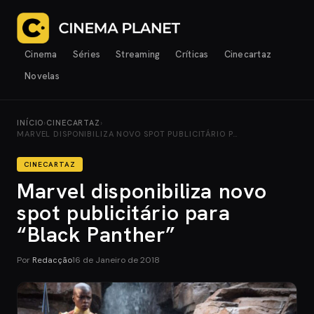
Cinema
Séries
Streaming
Críticas
Cinecartaz
Novelas
INÍCIO
›
CINECARTAZ
›
MARVEL DISPONIBILIZA NOVO SPOT PUBLICITÁRIO P…
CINECARTAZ
Marvel disponibiliza novo
spot publicitário para
“Black Panther”
Por
Redacção
16 de Janeiro de 2018