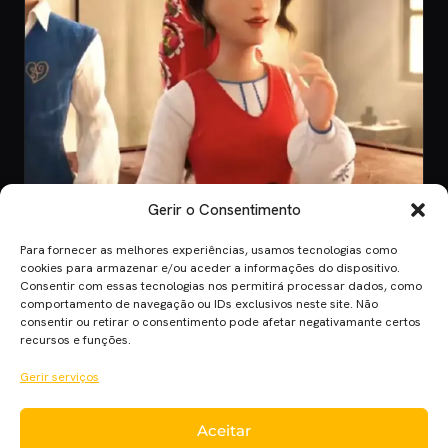
Gerir o Consentimento
Para fornecer as melhores experiências, usamos tecnologias como
CINEMA
cookies para armazenar e/ou aceder a informações do dispositivo.
Consentir com essas tecnologias nos permitirá processar dados, como
8 Jul 2026
comportamento de navegação ou IDs exclusivos neste site. Não
O Novo Teaser de “Viana, A Lenda dos
consentir ou retirar o consentimento pode afetar negativamante certos
Corações de Ouro”
recursos e funções.
Anúncio do filme "Viana, A Lenda dos Corações de Ouro", a maior
Gerir serviços
produção portuguesa de ani…
Aceitar