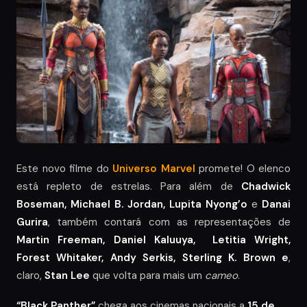
Este novo filme do
Universo Marvel
promete! O elenco
está repleto de estrelas. Para além de
Chadwick
Boseman, Michael B. Jordan, Lupita Nyong’o
e
Danai
Gurira
, também contará com as representações de
Martin Freeman, Daniel Kaluuya, Letitia Wright,
Forest Whitaker, Andy Serkis, Sterling K. Brown e
,
claro,
Stan Lee
que volta para mais um
cameo
.
“Black Panther”
chega aos cinemas nacionais a
15 de