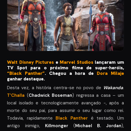
W
alt Disney Pictures
e
Marvel Studios
lançaram um
TV Spot para o próximo filme de super-heróis,
“Black Panther”
. Chegou a hora de
Dora Milaje
ganhar destaque.
Desta vez, a história centra-se no povo de
Wakanda
.
T’Challa
(
Chadwick Boseman
) regressa a casa – um
local isolado e tecnologicamente avançado -, após a
morte do seu pai, para assumir o seu lugar como rei.
Todavia, rapidamente
Black Panther
é testado. Um
antigo inimigo,
Killmonger
(
Michael B. Jordan
),