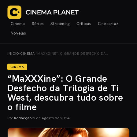
Cinema
Séries
Streaming
Críticas
Cinecartaz
Novelas
INÍCIO
›
CINEMA
›
“MAXXXINE”: O GRANDE DESFECHO DA…
CINEMA
“MaXXXine”: O Grande
Desfecho da Trilogia de Ti
West, descubra tudo sobre
o filme
Por
Redacção
15 de Agosto de 2024