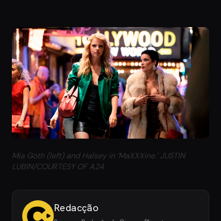
Mia Goth (left) and Halsey in ‘MaXXXine.’ JUSTIN
LUBIN/COURTESY OF A24
Redacção