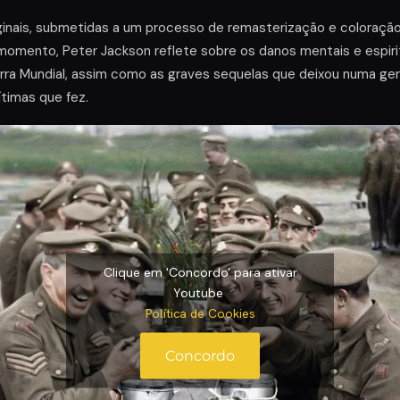
iginais, submetidas a um processo de remasterização e coloraçã
 momento, Peter Jackson reflete sobre os danos mentais e espir
uerra Mundial, assim como as graves sequelas que deixou numa g
timas que fez.
Clique em 'Concordo' para ativar
Youtube
Política de Cookies
Concordo