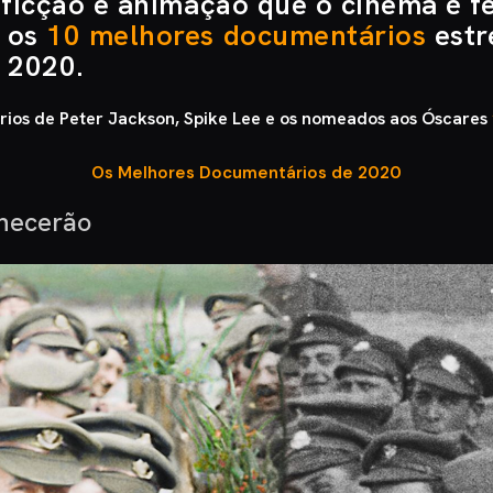
 ficção e animação que o cinema é fe
 os
10 melhores documentários
estr
 2020.
rios de Peter Jackson, Spike Lee e os nomeados aos Óscares
Os Melhores Documentários de 2020
hecerão