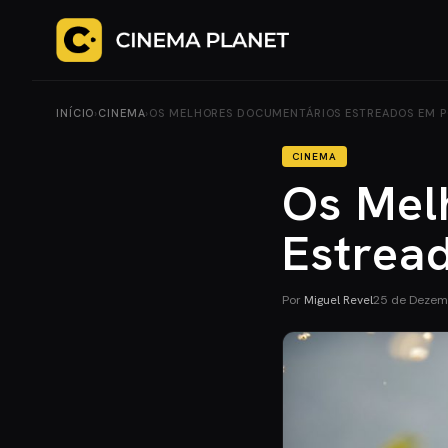
INÍCIO
›
CINEMA
›
OS MELHORES DOCUMENTÁRIOS ESTREADOS EM 
CINEMA
Os Mel
Estrea
Por
Miguel Revel
25 de Dezem