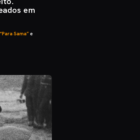
ito.
eados em
“Para Sama”
e