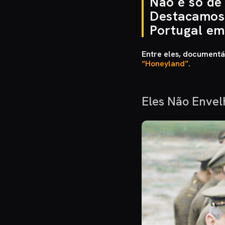
Não é só de
Destacamos
Portugal em
Entre eles, documentá
“Honeyland”
.
Eles Não Envel