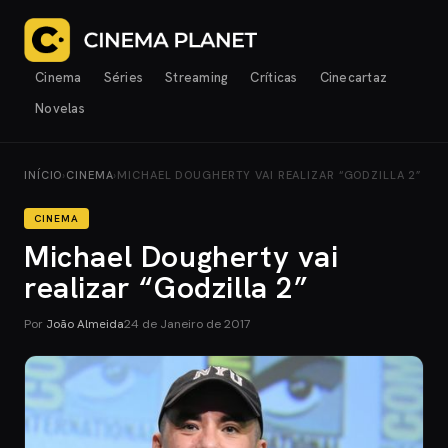
Cinema
Séries
Streaming
Críticas
Cinecartaz
Novelas
INÍCIO
›
CINEMA
›
MICHAEL DOUGHERTY VAI REALIZAR “GODZILLA 2”
CINEMA
Michael Dougherty vai
realizar “Godzilla 2”
Por
João Almeida
24 de Janeiro de 2017