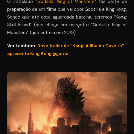
O intitulado
“Godzilla: King of Monsters”
faz parte da
preparação de um filme que vai opor Godzilla e King Kong.
Sendo que até esta aguardada batalha, teremos “Kong:
Skull Island” (que chega em março) e “Godzilla: King of
Monsters” (que estreia em 2019).
Ver também:
Novo trailer de “Kong: A Ilha da Caveira”
apresenta King Kong gigante