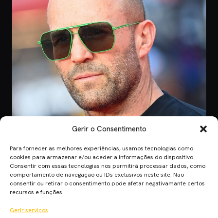
Gerir o Consentimento
Para fornecer as melhores experiências, usamos tecnologias como
CINEMA
cookies para armazenar e/ou aceder a informações do dispositivo.
Consentir com essas tecnologias nos permitirá processar dados, como
8 Jul 2026
comportamento de navegação ou IDs exclusivos neste site. Não
Mutiny: O Novo Thriller de Ação de Jason
consentir ou retirar o consentimento pode afetar negativamante certos
Statham em 2026
recursos e funções.
Mutiny promete ação desenfreada com Jason Statham. Descobre
Gerir serviços
quando o filme chega aos cinem…