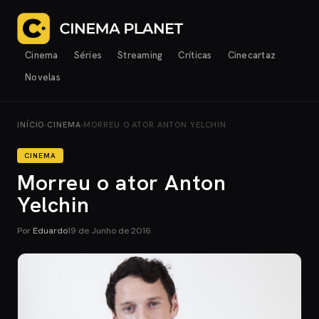
Cinema
Séries
Streaming
Críticas
Cinecartaz
Novelas
INÍCIO
›
CINEMA
›
MORREU O ATOR ANTON YELCHIN
CINEMA
Morreu o ator Anton
Yelchin
Por
Eduardo
19 de Junho de 2016