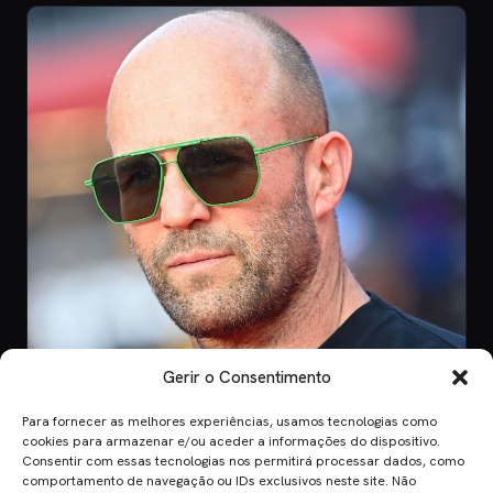
Gerir o Consentimento
Para fornecer as melhores experiências, usamos tecnologias como
CINEMA
cookies para armazenar e/ou aceder a informações do dispositivo.
Consentir com essas tecnologias nos permitirá processar dados, como
8 Jul 2026
comportamento de navegação ou IDs exclusivos neste site. Não
Mutiny: O Novo Thriller de Ação de Jason