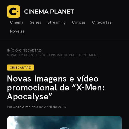
Cinema
Séries
Streaming
Críticas
Cinecartaz
Novelas
INÍCIO
›
CINECARTAZ
›
NOVAS IMAGENS E VÍDEO PROMOCIONAL DE “X-MEN:…
CINECARTAZ
Novas imagens e vídeo
promocional de “X-Men:
Apocalyse”
Por
João Almeida
9 de Abril de 2016