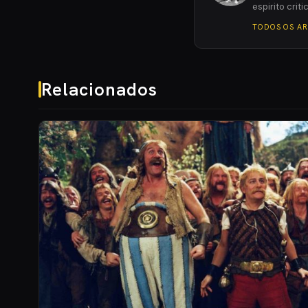
espirito crit
TODOS OS A
Relacionados