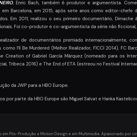
NEIRO
, Enric Bach, também é produtor e argumentista. Com
a em Barcelona, em 2015, após sete anos como editor-chefe d
dos. Em 2011, realizou o seu primeiro documentário, Dimache à 
ionais. Foi co-produtor e co-argumentista da série não ficcional
ealizador de documentários premiado internacionalmente, con
os como I’ll Be Murdered (Melhor Realizador, FICCI 2014), FC Bar
he Creation of Gabriel García Márquez (nomeado para os Inte
icial, Tribeca 2016) e The End of ETA (estreou no Festival Intern
ução da JWP para a HBO Europe.
os por parte da HBO Europe são Miguel Salvat e Hanka Kastelico
o em Pôs-Produção e Motion Design e em Multimedia. Apaixonado por c