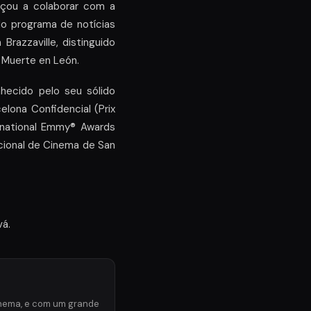
eçou a colaborar com a
o programa de notícias
Brazzaville, distinguido
, Muerte en León.
hecido pelo seu sólido
celona Confidencial (Prix
rnational Emmy® Awards
acional de Cinema de San
vá.
inema, e com um grande