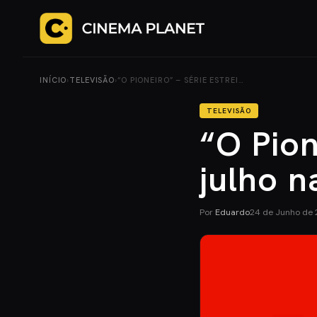
INÍCIO
›
TELEVISÃO
›
“O PIONEIRO” – SÉRIE ESTREI…
TELEVISÃO
“O Pion
julho 
Por
Eduardo
24 de Junho de 