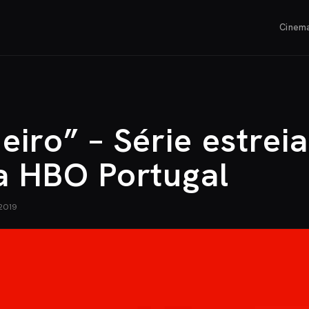
Cinem
eiro” – Série estrei
na HBO Portugal
2019