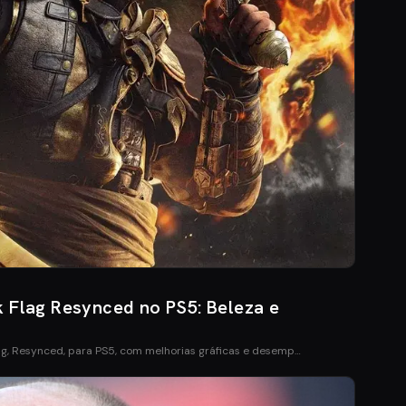
k Flag Resynced no PS5: Beleza e
ag, Resynced, para PS5, com melhorias gráficas e desemp…