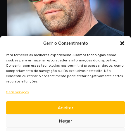
Gerir o Consentimento
Para fornecer as melhores experiências, usamos tecnologias como
CINEMA
cookies para armazenar e/ou aceder a informações do dispositivo.
Consentir com essas tecnologias nos permitirá processar dados, como
8 Jul 2026
comportamento de navegação ou IDs exclusivos neste site. Não
Mutiny: O Novo Thriller de Ação de Jason
consentir ou retirar o consentimento pode afetar negativamante certos
Statham em 2026
recursos e funções.
Mutiny promete ação desenfreada com Jason Statham. Descobre
Gerir serviços
quando o filme chega aos cinem…
Aceitar
Cinema Planet — cinema, séries e streaming em português
Negar
europeu, desde 2014.
Cinema
Séries
Streaming
Críticas
Cinecartaz
Novelas