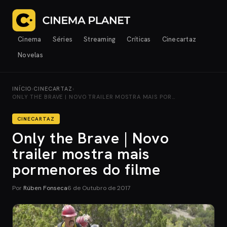
Cinema
Séries
Streaming
Críticas
Cinecartaz
Novelas
INÍCIO
›
CINECARTAZ
›
ONLY THE BRAVE | NOVO TRAILER MOSTRA MAIS POR…
CINECARTAZ
Only the Brave | Novo
trailer mostra mais
pormenores do filme
Por
Rúben Fonseca
6 de Outubro de 2017