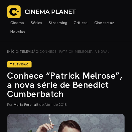
Cinema
Séries
Streaming
Críticas
Cinecartaz
Novelas
INÍCIO
›
TELEVISÃO
›
CONHECE “PATRICK MELROSE”, A NOVA…
TELEVISÃO
Conhece “Patrick Melrose”,
a nova série de Benedict
Cumberbatch
Por
Marta Pereira
8 de Abril de 2018