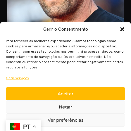
Gerir o Consentimento
Para fornecer as melhores experiências, usamos tecnologias como
CINEMA
cookies para armazenar e/ou aceder a informações do dispositivo.
Consentir com essas tecnologias nos permitirá processar dados, como
8 Jul 2026
comportamento de navegação ou IDs exclusivos neste site. Não
Mutiny: O Novo Thriller de Ação de Jason
consentir ou retirar o consentimento pode afetar negativamante certos
Statham em 2026
recursos e funções.
Mutiny promete ação desenfreada com Jason Statham. Descobre
Gerir serviços
quando o filme chega aos cinem…
Aceitar
Cinema Planet — cinema, séries e streaming em português
Negar
europeu, desde 2014.
Cinema
Séries
Streaming
Críticas
Cinecartaz
Novelas
Ver preferências
Sobre
PT