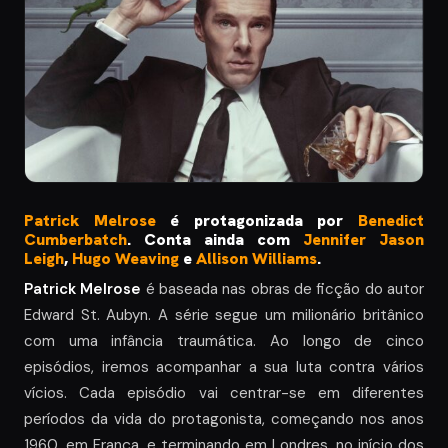
P
atrick Melrose
é protagonizada por
Benedict
Cumberbatch
. Conta ainda com
Jennifer Jason
Leigh
,
Hugo Weaving
e
Allison Williams
.
Patrick Melrose
é baseada nas obras de ficção do autor
Edward St. Aubyn. A série segue um milionário britânico
com uma infância traumática. Ao longo de cinco
episódios, iremos acompanhar a sua luta contra vários
vícios. Cada episódio vai centrar-se em diferentes
períodos da vida do protagonista, começando nos anos
1960, em França, e terminando em Londres, no início dos