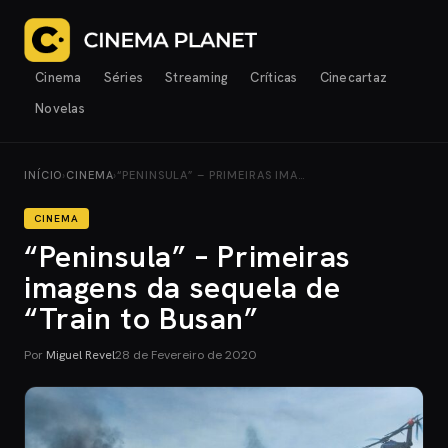
Cinema
Séries
Streaming
Críticas
Cinecartaz
Novelas
INÍCIO
›
CINEMA
›
“PENINSULA” – PRIMEIRAS IMA…
CINEMA
“Peninsula” – Primeiras
imagens da sequela de
“Train to Busan”
Por
Miguel Revel
28 de Fevereiro de 2020