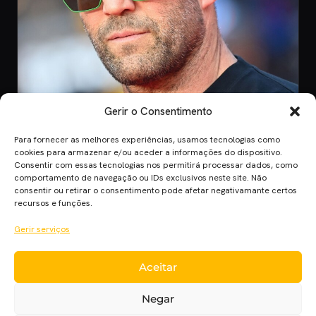
Gerir o Consentimento
Para fornecer as melhores experiências, usamos tecnologias como
CINEMA
cookies para armazenar e/ou aceder a informações do dispositivo.
Consentir com essas tecnologias nos permitirá processar dados, como
8 Jul 2026
comportamento de navegação ou IDs exclusivos neste site. Não
Mutiny: O Novo Thriller de Ação de Jason
consentir ou retirar o consentimento pode afetar negativamante certos
Statham em 2026
recursos e funções.
Mutiny promete ação desenfreada com Jason Statham. Descobre
Gerir serviços
quando o filme chega aos cinem…
Aceitar
Cinema Planet — cinema, séries e streaming em português
Negar
europeu, desde 2014.