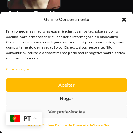
Adam Scott
Gerir o Consentimento
Para fornecer as melhores experiências, usamos tecnologias como
cookies para armazenar e/ou aceder a informações do dispositivo.
Consentir com essas tecnologias nos permitirá processar dados, como
comportamento de navegação ou IDs exclusivos neste site. Não
consentir ou retirar o consentimento pode afetar negativamante certos
recursos e funções.
Cinema Planet — cinema, séries e streaming em português
europeu, desde 2014.
Gerir serviços
Cinema
Séries
Streaming
Críticas
Cinecartaz
Novelas
Sobre
Aceitar
Negar
Ver preferências
PT
Política de Cookies
Política de Privacidade
Sobre Nós