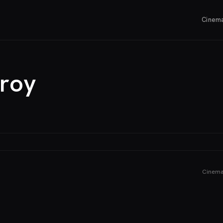
Cinem
roy
Cinem