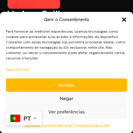
Lindsey Collins
Gerir o Consentimento
Para fornecer as melhores experiências, usamos tecnologias como
cookies para armazenar e/ou aceder a informações do dispositivo.
Consentir com essas tecnologias nos permitirá processar dados, como
comportamento de navegação ou IDs exclusivos neste site. Não
consentir ou retirar o consentimento pode afetar negativamante certos
recursos e funções.
Cinema Planet — cinema, séries e streaming em português
europeu, desde 2014.
Gerir serviços
Cinema
Séries
Streaming
Críticas
Cinecartaz
Novelas
Sobre
Aceitar
Negar
Ver preferências
PT
Política de Cookies
Política de Privacidade
Sobre Nós