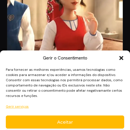
Gerir o Consentimento
Para fornecer as melhores experiências, usamos tecnologias como
CINEMA
cookies para armazenar e/ou aceder a informações do dispositivo.
Consentir com essas tecnologias nos permitirá processar dados, como
8 Jul 2026
comportamento de navegação ou IDs exclusivos neste site. Não
O Novo Teaser de “Viana, A Lenda dos
consentir ou retirar o consentimento pode afetar negativamante certos
Corações de Ouro”
recursos e funções.
Anúncio do filme "Viana, A Lenda dos Corações de Ouro", a maior
Gerir serviços
produção portuguesa de ani…
Aceitar