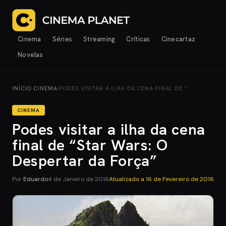
Cinema
Séries
Streaming
Críticas
Cinecartaz
Novelas
INÍCIO
›
CINEMA
›
PODES VISITAR A ILHA DA CENA FINAL DE “…
CINEMA
Podes visitar a ilha da cena
final de “Star Wars: O
Despertar da Força”
Por
Eduardo
4 de Janeiro de 2016
Atualizado a
16 de Fevereiro de 2016