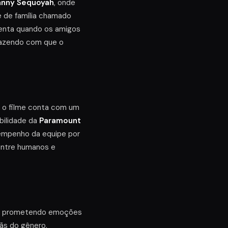
hnny Sequoyah
, onde
é de família chamado
menta quando os amigos
fazendo com que o
, o filme conta com um
bilidade da
Paramount
 empenho da equipe por
entre humanos e
ma, prometendo emoções
fãs do gênero,