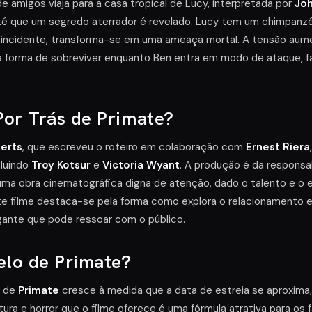
de amigos viaja para a casa tropical de Lucy, interpretada por
Jo
até que um segredo aterrador é revelado. Lucy tem um chimpanz
m incidente, transforma-se em uma ameaça mortal. A tensão au
 forma de sobreviver enquanto Ben entra em modo de ataque, 
or Trás de Primate?
erts
, que escreveu o roteiro em colaboração com
Ernest Riera
cluindo
Troy Kotsur
e
Victoria Wyant
. A produção é da responsa
ma obra cinematográfica digna de atenção, dado o talento e o
te filme destaca-se pela forma como explora o relacionamento 
gante que pode ressoar com o público.
elo de Primate?
o de
Primate
cresce à medida que a data de estreia se aproxi
tura e horror que o filme oferece é uma fórmula atrativa para os 