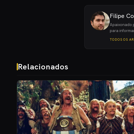
Filipe C
Apaixonado p
para informar
TODOS OS A
Relacionados