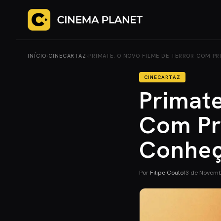
INÍCIO
›
CINECARTAZ
›
PRIMATE: O NOVO FILME DE TERROR COM PR
CINECARTAZ
Primate
Com Pri
Conheç
Por
Filipe Couto
13 de Novem