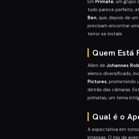
Em
Primate
, um grupo 
tudo parece perfeito, 
Ben
, que, depois de u
precisam encontrar uma
terror se instale.
Quem Está P
Além de
Johannes Rob
elenco diversificado, in
Pictures
, prometendo u
detrás das câmaras. Es
primatas, um tema intri
Qual é o Ap
A expectativa em torn
intensas. O mix de aven