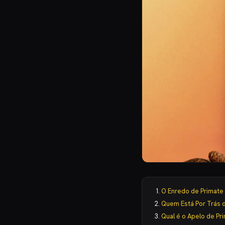
O Enredo de Primate
Quem Está Por Trás 
Qual é o Apelo de Pr