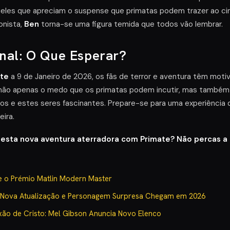
ueles que apreciam o suspense que primatas podem trazer ao c
nista,
Ben
torna-se uma figura temida que todos vão lembrar.
inal: O Que Esperar?
ate
a 9 de Janeiro de 2026, os fãs de terror e aventura têm motiv
 não apenas o medo que os primatas podem incutir, mas também
s e estes seres fascinantes. Prepare-se para uma experiência 
eira.
 esta nova aventura aterradora com
Primate
? Não percas a 
 o Prémio Matlin Modern Master
Z: Nova Atualização e Personagem Surpresa Chegam em 2026
xão de Cristo: Mel Gibson Anuncia Novo Elenco