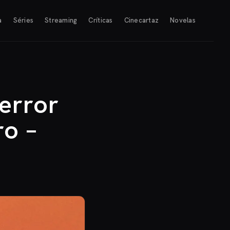
a
Séries
Streaming
Críticas
Cinecartaz
Novelas
error
ro –