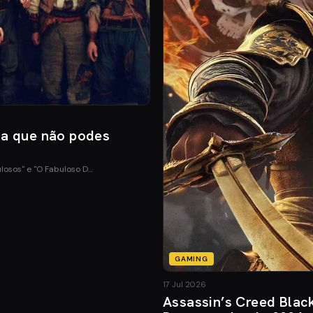
ia que não podes
ulosos" e "O Fabuloso D…
GAMING
17 Jul 2026
Assassin’s Creed Blac