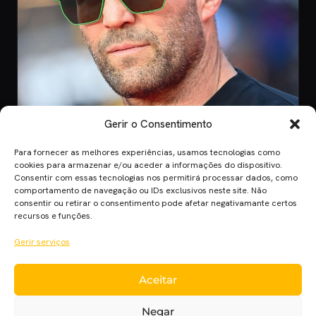
Gerir o Consentimento
Para fornecer as melhores experiências, usamos tecnologias como
CINEMA
cookies para armazenar e/ou aceder a informações do dispositivo.
Consentir com essas tecnologias nos permitirá processar dados, como
8 Jul 2026
comportamento de navegação ou IDs exclusivos neste site. Não
Mutiny: O Novo Thriller de Ação de Jason
consentir ou retirar o consentimento pode afetar negativamante certos
Statham em 2026
recursos e funções.
Mutiny promete ação desenfreada com Jason Statham. Descobre
Gerir serviços
quando o filme chega aos cinem…
Aceitar
Cinema Planet — cinema, séries e streaming em português
Negar
europeu, desde 2014.