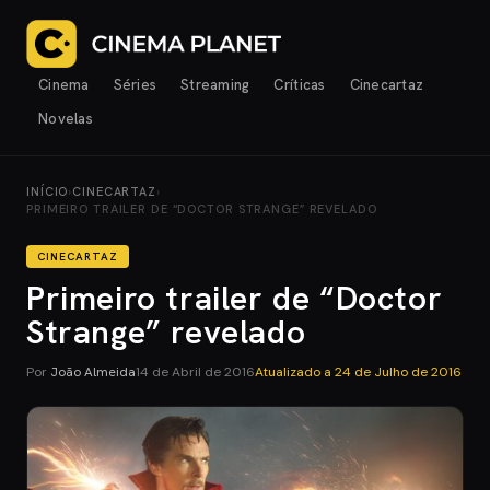
Cinema
Séries
Streaming
Críticas
Cinecartaz
Novelas
INÍCIO
›
CINECARTAZ
›
PRIMEIRO TRAILER DE “DOCTOR STRANGE” REVELADO
CINECARTAZ
Primeiro trailer de “Doctor
Strange” revelado
Por
João Almeida
14 de Abril de 2016
Atualizado a
24 de Julho de 2016