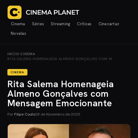
Cinema
Séries
Streaming
Críticas
Cinecartaz
Novelas
INÍCIO
›
CINEMA
›
RITA SALEMA HOMENAGEIA ALMENO GONÇALVES COM M…
CINEMA
Rita Salema Homenageia
Almeno Gonçalves com
Mensagem Emocionante
Por
Filipe Couto
28 de Novembro de 2025