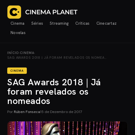
Cinema
Séries
Streaming
Críticas
Cinecartaz
Novelas
INÍCIO
›
CINEMA
›
SAG AWARDS 2018 | JÁ FORAM REVELADOS OS NOMEA…
CINEMA
SAG Awards 2018 | Já
foram revelados os
nomeados
Por
Rúben Fonseca
15 de Dezembro de 2017