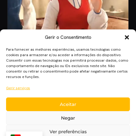
Gerir o Consentimento
Para fornecer as melhores experiências, usamos tecnologias como
CINEMA
cookies para armazenar e/ou aceder a informações do dispositivo.
Consentir com essas tecnologias nos permitirá processar dados, como
8 Jul 2026
comportamento de navegação ou IDs exclusivos neste site. Não
O Novo Teaser de “Viana, A Lenda dos
consentir ou retirar o consentimento pode afetar negativamante certos
Corações de Ouro”
recursos e funções.
Anúncio do filme "Viana, A Lenda dos Corações de Ouro", a maior
Gerir serviços
produção portuguesa de ani…
Aceitar
Cinema Planet — cinema, séries e streaming em português
Negar
europeu, desde 2014.
Cinema
Séries
Streaming
Críticas
Cinecartaz
Novelas
Ver preferências
Sobre