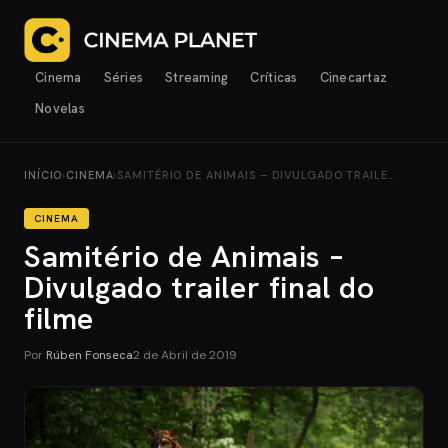
Cinema
Séries
Streaming
Críticas
Cinecartaz
Novelas
INÍCIO
›
CINEMA
›
SAMITÉRIO DE ANIMAIS – DIVULGADO TRAILE…
CINEMA
Samitério de Animais –
Divulgado trailer final do
filme
Por
Rúben Fonseca
2 de Abril de 2019