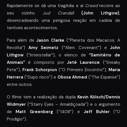
Rapidamente se dá uma tragédia e aí
Creed
recorre ao
seu vizinho
Jud Crandall
(John Lithgow)
,
desencadeando uma perigosa reação em cadeia de
terríveis acontecimentos.
Para além de
Jason Clarke
(“Planeta dos Macacos: A
Revolta”)
Amy Seimetz
(“Alien: Covenant”) e
John
Lithgow
(“Interstellar”), o elenco de
“Samitério de
Animais”
é composto por
Jeté Laurence
(“Sneaky
Pete”),
Frank Schorpion
(“O Primeiro Encontro”),
Maria
Herrera
(“Dupo risco”) e
Obssa Ahmed
(“The Expanse”)
entre outros.
O filme tem a realização da dupla
Kevin Kölsch/Dennis
Widmyer
(“Starry Eyes – Amaldiçoada”) e o argumento
de
Matt Greenberg
(“1408”) e
Jeff Buhler
(“O
Prodígio”).