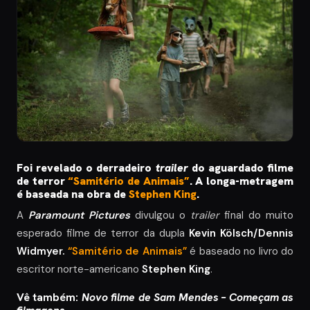
Foi revelado o derradeiro
trailer
do aguardado filme
de terror
“Samitério de Animais”
. A longa-metragem
é baseada na obra de
Stephen King
.
A
Paramount Pictures
divulgou o
trailer
final do muito
esperado filme de terror da dupla
Kevin Kölsch/Dennis
Widmyer.
“Samitério de Animais”
é baseado no livro do
escritor norte-americano
Stephen King
.
Vê também:
Novo filme de Sam Mendes – Começam as