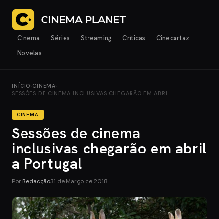
Cinema
Séries
Streaming
Críticas
Cinecartaz
Novelas
INÍCIO
›
CINEMA
›
SESSÕES DE CINEMA INCLUSIVAS CHEGARÃO EM ABRI…
CINEMA
Sessões de cinema
inclusivas chegarão em abril
a Portugal
Por
Redacção
31 de Março de 2018