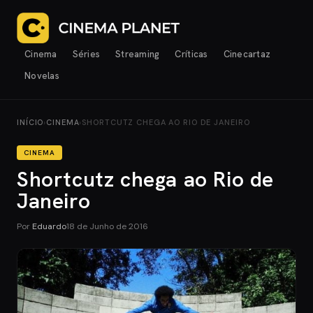
Cinema
Séries
Streaming
Críticas
Cinecartaz
Novelas
INÍCIO
›
CINEMA
›
SHORTCUTZ CHEGA AO RIO DE JANEIRO
CINEMA
Shortcutz chega ao Rio de
Janeiro
Por
Eduardo
18 de Junho de 2016