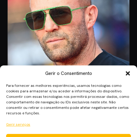
Gerir o Consentimento
Para fornecer as melhores experiências, usamos tecnologias como
CINEMA
cookies para armazenar e/ou aceder a informações do dispositivo.
Consentir com essas tecnologias nos permitirá processar dados, como
8 Jul 2026
comportamento de navegação ou IDs exclusivos neste site. Não
Mutiny: O Novo Thriller de Ação de Jason
consentir ou retirar o consentimento pode afetar negativamante certos
Statham em 2026
recursos e funções.
Mutiny promete ação desenfreada com Jason Statham. Descobre
Gerir serviços
quando o filme chega aos cinem…