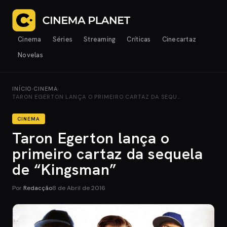
Cinema
Séries
Streaming
Críticas
Cinecartaz
Novelas
INÍCIO
›
CINEMA
›
TARON EGERTON LANÇA O PRIMEIRO CARTAZ DA SEQU…
CINEMA
Taron Egerton lança o
primeiro cartaz da sequela
de “Kingsman”
Por
Redacção
8 de Abril de 2016