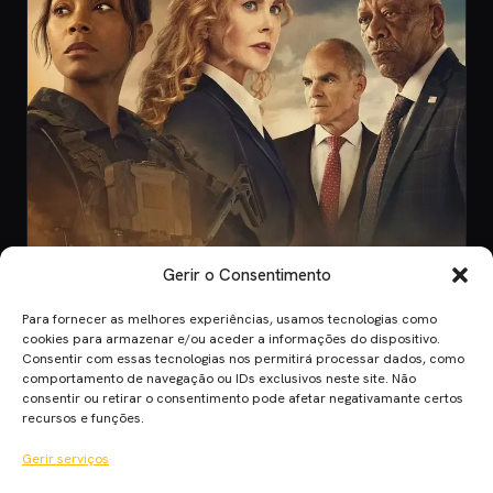
Gerir o Consentimento
Para fornecer as melhores experiências, usamos tecnologias como
SKYSHOWTIME
cookies para armazenar e/ou aceder a informações do dispositivo.
Consentir com essas tecnologias nos permitirá processar dados, como
12 horas atrás
comportamento de navegação ou IDs exclusivos neste site. Não
Estreias SkyShowtime Portugal: Espiões,
consentir ou retirar o consentimento pode afetar negativamante certos
Gritos e Nostalgia para Fechar Agosto
recursos e funções.
Documentário em alta definição sobre habitats pré-históricos na
Gerir serviços
Terra, ideal para entusias…