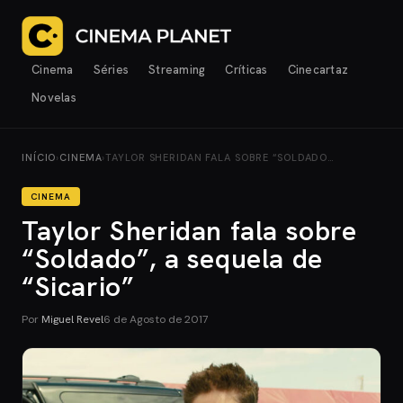
Cinema
Séries
Streaming
Críticas
Cinecartaz
Novelas
INÍCIO
›
CINEMA
›
TAYLOR SHERIDAN FALA SOBRE “SOLDADO…
CINEMA
Taylor Sheridan fala sobre
“Soldado”, a sequela de
“Sicario”
Por
Miguel Revel
6 de Agosto de 2017