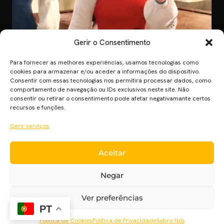
Gerir o Consentimento
Para fornecer as melhores experiências, usamos tecnologias como
CINEMA
cookies para armazenar e/ou aceder a informações do dispositivo.
Consentir com essas tecnologias nos permitirá processar dados, como
8 Jul 2026
comportamento de navegação ou IDs exclusivos neste site. Não
O Novo Teaser de “Viana, A Lenda dos
consentir ou retirar o consentimento pode afetar negativamante certos
Corações de Ouro”
recursos e funções.
Anúncio do filme "Viana, A Lenda dos Corações de Ouro", a maior
Gerir serviços
produção portuguesa de ani…
Aceitar
Cinema Planet — cinema, séries e streaming em português
Negar
europeu, desde 2014.
Cinema
Séries
Streaming
Críticas
Cinecartaz
Novelas
Ver preferências
Sobre
PT
Política de Cookies
Política de Privacidade
Sobre Nós