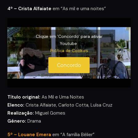
4º – Crista Alfaiate
em “As mil e uma noites”
Clique em 'Concordo' para ativar
Youtube
Política de Cookies
Concordo
Título original:
As Mil e Uma Noites
Elenco:
Crista Alfaiate, Carloto Cotta, Luísa Cruz
Realização:
Miguel Gomes
Género:
Drama
5º – Louane Emera
em “A família Bélier”