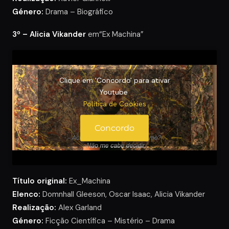
Género:
Drama – Biográfico
3º – Alicia Vikander
em“Ex Machina”
Clique em 'Concordo' para ativar
Youtube
Política de Cookies
Concordo
Título original:
Ex_Machina
Elenco:
Domnhall Gleeson, Oscar Isaac, Alicia Vikander
Realização:
Alex Garland
Género:
Ficção Científica – Mistério – Drama