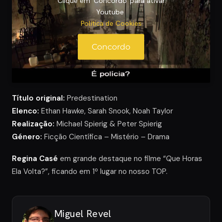
Clique em 'Concordo' para ativar
Youtube
Política de Cookies
Concordo
Título original:
Predestination
Elenco:
Ethan Hawke, Sarah Snook, Noah Taylor
Realização:
Michael Spierig & Peter Spierig
Género:
Ficção Científica – Mistério – Drama
Regina Casé
em grande destaque no filme “Que Horas
Ela Volta?”, ficando em 1º lugar no nosso TOP.
Miguel Revel