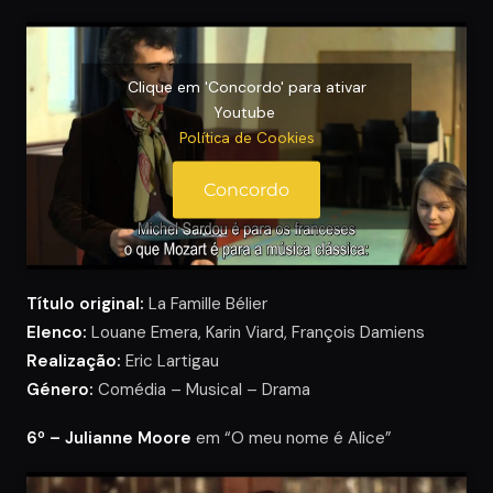
Clique em 'Concordo' para ativar
Youtube
Política de Cookies
Concordo
Título original:
La Famille Bélier
Elenco:
Louane Emera, Karin Viard, François Damiens
Realização:
Eric Lartigau
Género:
Comédia – Musical – Drama
6º – Julianne Moore
em “O meu nome é Alice”