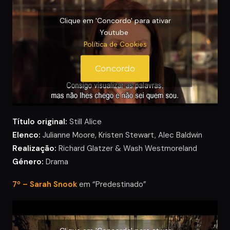
Clique em 'Concordo' para ativar
Youtube
Política de Cookies
Concordo
Título original:
Still Alice
Elenco:
Julianne Moore, Kristen Stewart, Alec Baldwin
Realização:
Richard Glatzer & Wash Westmoreland
Género:
Drama
7º – Sarah Snook
em “Predestinado”