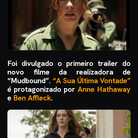
Foi divulgado o primeiro trailer do
novo filme da realizadora de
“Mudbound”.
“A Sua Última Vontade”
é protagonizado por
Anne Hathaway
e
Ben Affleck
.