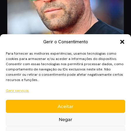
Gerir o Consentimento
Para fornecer as melhores experiências, usamos tecnologias como
CINEMA
cookies para armazenar e/ou aceder a informações do dispositivo.
Consentir com essas tecnologias nos permitirá processar dados, como
8 Jul 2026
comportamento de navegação ou IDs exclusivos neste site. Não
Mutiny: O Novo Thriller de Ação de Jason
consentir ou retirar o consentimento pode afetar negativamante certos
Statham em 2026
recursos e funções.
Mutiny promete ação desenfreada com Jason Statham. Descobre
Gerir serviços
quando o filme chega aos cinem…
Aceitar
Cinema Planet — cinema, séries e streaming em português
Negar
europeu, desde 2014.
Cinema
Séries
Streaming
Críticas
Cinecartaz
Novelas