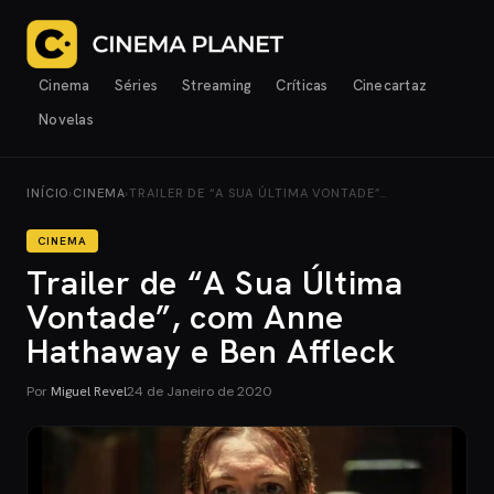
Cinema
Séries
Streaming
Críticas
Cinecartaz
Novelas
INÍCIO
›
CINEMA
›
TRAILER DE “A SUA ÚLTIMA VONTADE”…
CINEMA
Trailer de “A Sua Última
Vontade”, com Anne
Hathaway e Ben Affleck
Por
Miguel Revel
24 de Janeiro de 2020