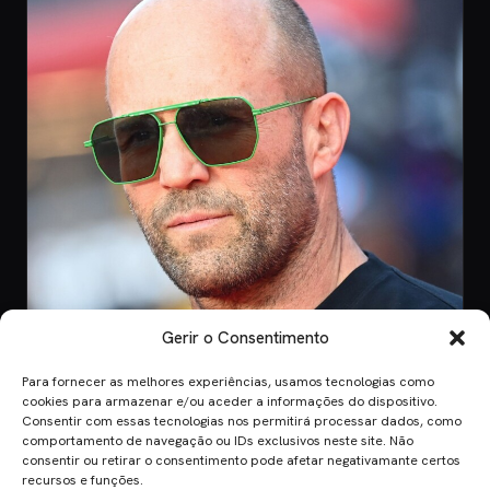
Gerir o Consentimento
Para fornecer as melhores experiências, usamos tecnologias como
CINEMA
cookies para armazenar e/ou aceder a informações do dispositivo.
Consentir com essas tecnologias nos permitirá processar dados, como
8 Jul 2026
comportamento de navegação ou IDs exclusivos neste site. Não
Mutiny: O Novo Thriller de Ação de Jason
consentir ou retirar o consentimento pode afetar negativamante certos
Statham em 2026
recursos e funções.