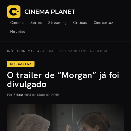
Cinema
Séries
Streaming
Críticas
Cinecartaz
Novelas
INÍCIO
›
CINECARTAZ
›
O TRAILER DE “MORGAN” JÁ FOI DIVU…
CINECARTAZ
O trailer de “Morgan” já foi
divulgado
Por
Eduardo
31 de Maio de 2016