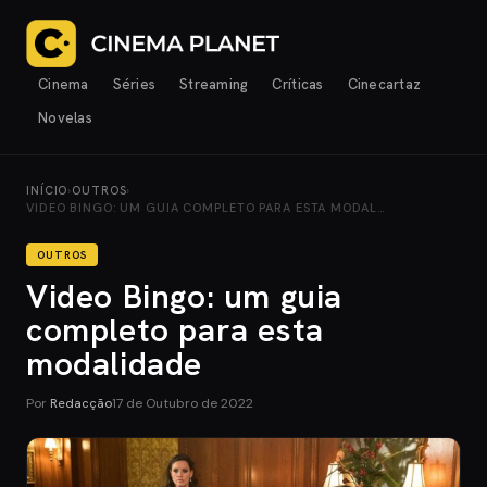
Cinema
Séries
Streaming
Críticas
Cinecartaz
Novelas
INÍCIO
›
OUTROS
›
VIDEO BINGO: UM GUIA COMPLETO PARA ESTA MODAL…
OUTROS
Video Bingo: um guia
completo para esta
modalidade
Por
Redacção
17 de Outubro de 2022