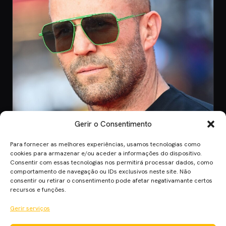
Gerir o Consentimento
Para fornecer as melhores experiências, usamos tecnologias como
CINEMA
cookies para armazenar e/ou aceder a informações do dispositivo.
Consentir com essas tecnologias nos permitirá processar dados, como
8 Jul 2026
comportamento de navegação ou IDs exclusivos neste site. Não
Mutiny: O Novo Thriller de Ação de Jason
consentir ou retirar o consentimento pode afetar negativamante certos
Statham em 2026
recursos e funções.
Mutiny promete ação desenfreada com Jason Statham. Descobre
Gerir serviços
quando o filme chega aos cinem…