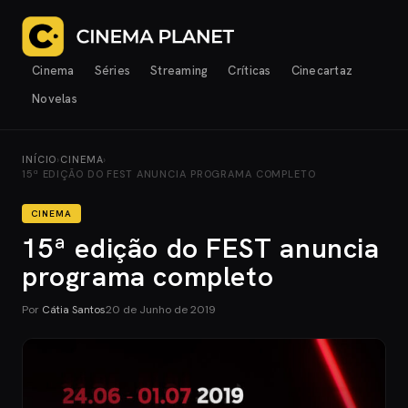
Cinema
Séries
Streaming
Críticas
Cinecartaz
Novelas
INÍCIO
›
CINEMA
›
15ª EDIÇÃO DO FEST ANUNCIA PROGRAMA COMPLETO
CINEMA
15ª edição do FEST anuncia
programa completo
Por
Cátia Santos
20 de Junho de 2019