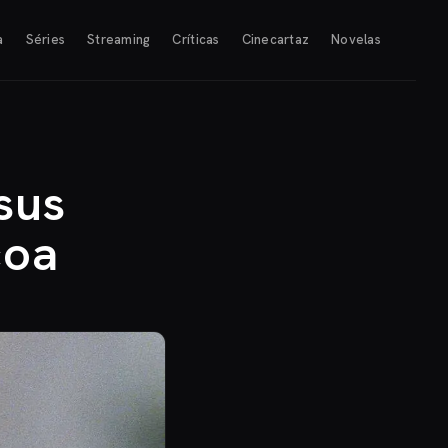
a
Séries
Streaming
Críticas
Cinecartaz
Novelas
sus
coa