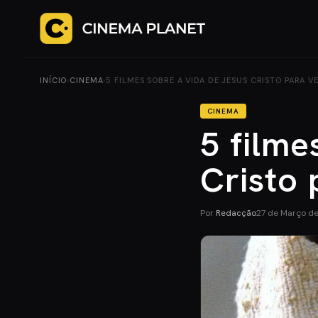
INÍCIO
›
CINEMA
›
5 FILMES SOBRE A VIDA DE JESUS CRISTO PARA V
CINEMA
5 filme
Cristo 
Por
Redacção
27 de Março d