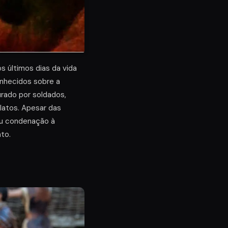
s últimos dias da vida
onhecidos sobre a
urado por soldados,
latos. Apesar das
seu condenação à
to.