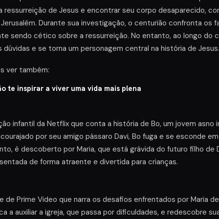
a ressurreição de Jesus e encontrar seu corpo desaparecido, co
Jerusalém. Durante sua investigação, o centurião confronta os 
te sendo cético sobre a ressurreição. No entanto, ao longo do 
s dúvidas e se torna um personagem central na história de Jesus
es ver também:
o te inspirar a viver uma vida mais plena
ão infantil da Netflix que conta a história de Bo, um jovem asno 
ncourajado por seu amigo pássaro Davi, Bo fuga e se esconde em
o, é descoberto por Maria, que está grávida do futuro filho de D
esentada de forma atraente e divertida para crianças.
lme de Prime Video que narra os desafios enfrentados por Maria 
ica a auxiliar a igreja, que passa por dificuldades, e redescobre s