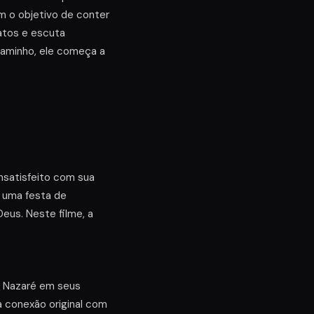
m o objetivo de conter
fatos e escuta
caminho, ele começa a
.
insatisfeito com sua
 uma festa de
eus. Neste filme, a
de Nazaré em seus
ua conexão original com