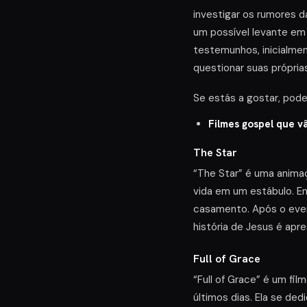
investigar os rumores d
um possível levante em 
testemunhos, inicialmen
questionar suas própria
Se estás a gostar, pod
Filmes gospel que vã
The Star
“The Star” é uma animaç
vida em um estábulo. E
casamento. Após o event
história de Jesus é apr
Full of Grace
“Full of Grace” é um fi
últimos dias. Ela se ded