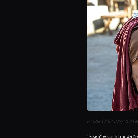
ROSIE COLLINS/COLU
“Risen” é um filme de N