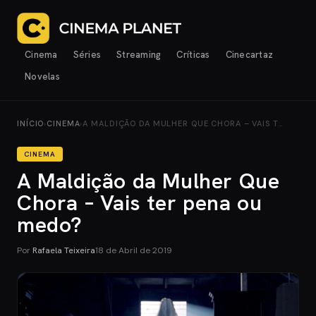
Cinema
Séries
Streaming
Críticas
Cinecartaz
Novelas
INÍCIO
›
CINEMA
›
A MALDIÇÃO DA MULHER QUE CHORA – VAIS T…
CINEMA
A Maldição da Mulher Que
Chora – Vais ter pena ou
medo?
Por
Rafaela Teixeira
18 de Abril de 2019