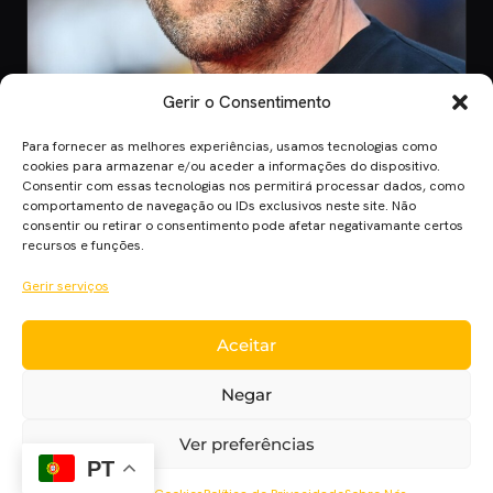
Gerir o Consentimento
Para fornecer as melhores experiências, usamos tecnologias como
CINEMA
cookies para armazenar e/ou aceder a informações do dispositivo.
Consentir com essas tecnologias nos permitirá processar dados, como
8 Jul 2026
comportamento de navegação ou IDs exclusivos neste site. Não
Mutiny: O Novo Thriller de Ação de Jason
consentir ou retirar o consentimento pode afetar negativamante certos
Statham em 2026
recursos e funções.
Mutiny promete ação desenfreada com Jason Statham. Descobre
Gerir serviços
quando o filme chega aos cinem…
Aceitar
Cinema Planet — cinema, séries e streaming em português
Negar
europeu, desde 2014.
Cinema
Séries
Streaming
Críticas
Cinecartaz
Novelas
Ver preferências
Sobre
PT