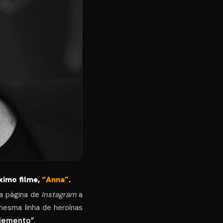
ximo filme,
“Anna”
.
ua página de
Instagram
a
mesma linha de heroínas
Elemento”
.