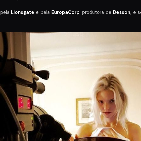
 pela
Lionsgate
e pela
EuropaCorp
, produtora de
Besson
, e 