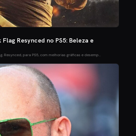
k Flag Resynced no PS5: Beleza e
ag, Resynced, para PS5, com melhorias gráficas e desemp…