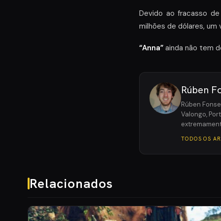
Devido ao fracasso de 
milhões de dólares, um v
“Anna”
ainda não tem de
Rúben F
Rúben Fonsec
Valongo, Por
extremament
TODOS OS A
Relacionados