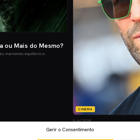
ia ou Mais do Mesmo?
ão, mantendo equilíbrio e…
CINEMA
8 Jul 2026
Mutiny: O Novo Thrill
Gerir o Consentimento
Mutiny promete ação desenfreada co