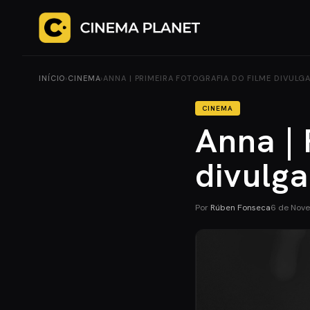
INÍCIO
›
CINEMA
›
ANNA | PRIMEIRA FOTOGRAFIA DO FILME DIVULG
CINEMA
Anna | 
divulg
Por
Rúben Fonseca
6 de Nov