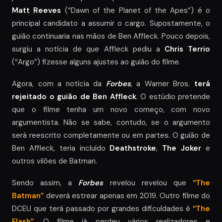
Matt Reeves
(“Dawn of the Planet of the Apes”) é o
principal candidato a assumir o cargo. Supostamente, o
guião continuaria nas mãos de Ben Affleck. Pouco depois,
surgiu a notícia de que Affleck pediu a
Chris Terrio
(“Argo”) fizesse alguns ajustes ao guião do filme.
Agora, com a notícia da
Forbes
, a Warner Bros.
terá
rejeitado o guião de Ben Affleck
. O estúdio pretende
que o filme tenha um novo começo, com novo
argumentista. Não se sabe, contudo, se o argumento
será reescrito completamente ou em partes. O guião de
Ben Affleck, teria incluído
Deathstroke
,
The Joker
e
outros vilões de Batman.
Sendo assim, a
Forbes
revelou revelou que
“The
Batman”
deverá estrear apenas em 2019. Outro filme do
DCEU que terá passado por grandes dificuldades é
“The
Flash”
. O filme já perdeu vários realizadores e