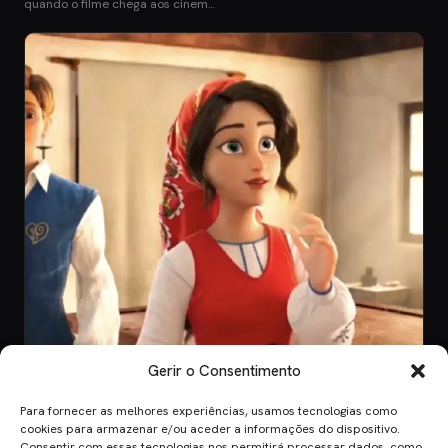
quando o filme chega aos cinem…
Gerir o Consentimento
Para fornecer as melhores experiências, usamos tecnologias como
CINEMA
cookies para armazenar e/ou aceder a informações do dispositivo.
Consentir com essas tecnologias nos permitirá processar dados, como