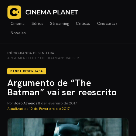
Cinema
Séries
Streaming
Críticas
Cinecartaz
Novelas
INÍCIO
›
BANDA DESENHADA
›
ARGUMENTO DE “THE BATMAN” VAI SER…
BANDA DESENHADA
Argumento de “The
Batman” vai ser reescrito
Por
João Almeida
11 de Fevereiro de 2017
Atualizado a
12 de Fevereiro de 2017