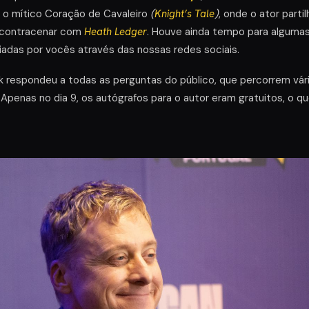
o mítico Coração de Cavaleiro
(
Knight’s Tale
)
, onde o ator part
 contracenar com
Heath Ledger
. Houve ainda tempo para algumas
iadas por vocês através das nossas redes sociais.
k respondeu a todas as perguntas do público, que percorrem vár
. Apenas no dia 9, os autógrafos para o autor eram gratuitos, o q