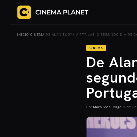
INÍCIO
›
CINEMA
›
DE ALAN TUDYK À RTP LAB: O SEGUNDO DIA DE 
CINEMA
De Ala
segund
Portug
Por
Mara Sofia Jorge
10 de D