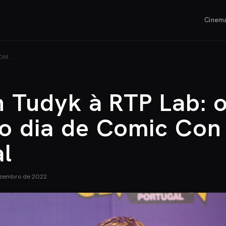
Cinem
COM…
n Tudyk à RTP Lab: 
o dia de Comic Con
al
ezembro de 2022