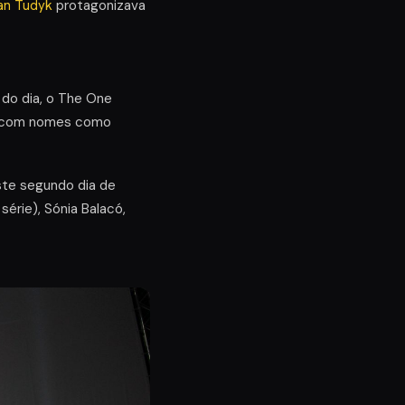
an Tudyk
protagonizava
 do dia, o The One
ou com nomes como
este segundo dia de
érie), Sónia Balacó,