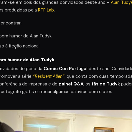
aram-se em dois dos grandes convidados deste ano –
Alan Tudy
es produzidas pela
RTP Lab
.
 encontrar:
o bom humor de Alan Tudyk
o à ficção nacional
 bom humor de Alan Tudyk
nvidados de peso da
Comic Con Portugal
deste ano. Convidado 
romover a série
“Resident Alien”
, que conta com duas temporada
conferência de imprensa e do
painel Q&A
, os
fãs de Tudyk
puder
autografo grátis e trocar algumas palavras com o ator.