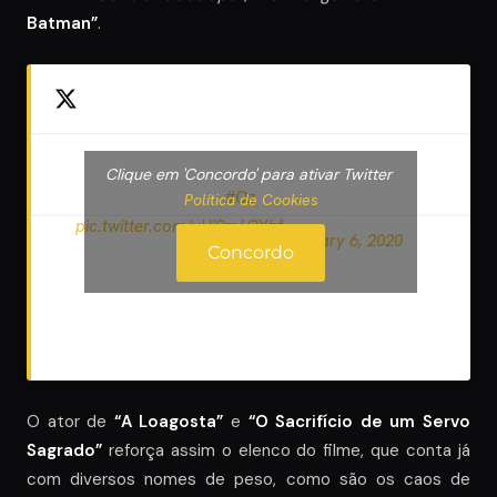
Batman”
.
Clique em 'Concordo' para ativar Twitter
— Matt Reeves
Wait — is that you,
#Oz
? ?
Política de Cookies
(@mattreevesLA)
pic.twitter.com/xHj9m6OXhf
January 6, 2020
Concordo
O ator de
“A Loagosta”
e
“O Sacrifício de um Servo
Sagrado”
reforça assim o elenco do filme, que conta já
com diversos nomes de peso, como são os caos de