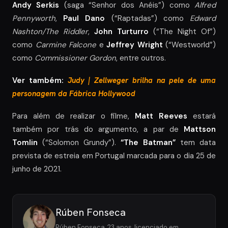
Andy Serkis
(saga “Senhor dos Anéis”) como
Alfred
Pennyworth
,
Paul Dano
(“Raptadas”) como
Edward
Nashton/The Riddler
,
John Turturro
(“The Night Of”)
como
Carmine Falcone
e
Jeffrey Wright
(“Westworld”)
como
Commissioner Gordon
, entre outros.
Ver também:
Judy | Zellweger brilha na pele de uma
personagem da Fábrica Hollywood
Para além de realizar o filme,
Matt Reeves
estará
também por trás do argumento, a par de
Mattson
Tomlin
(“Solomon Grundy”).
“The Batman”
tem data
prevista de estreia em Portugal marcada para o dia 25 de
junho de 2021.
Rúben Fonseca
Rúben Fonseca, 23 anos, licenciado em