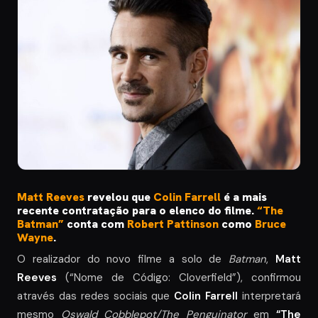
Matt Reeves
revelou que
Colin Farrell
é a mais
recente contratação para o elenco do filme.
“The
Batman”
conta com
Robert Pattinson
como
Bruce
Wayne
.
O realizador do novo filme a solo de
Batman
,
Matt
Reeves
(“Nome de Código: Cloverfield”), confirmou
através das redes sociais que
Colin Farrell
interpretará
mesmo
Oswald Cobblepot/The Penguinator
em
“The