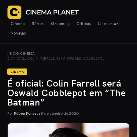
Cinema
Séries
Streaming
Críticas
Cinecartaz
Novelas
INÍCIO
›
CINEMA
›
É OFICIAL: COLIN FARRELL SERÁ OSWALD COBBLEPO…
CINEMA
É oficial: Colin Farrell será
Oswald Cobblepot em “The
Batman”
Por
Rúben Fonseca
8 de Janeiro de 2020