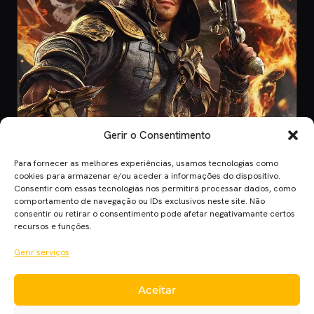
Gerir o Consentimento
Para fornecer as melhores experiências, usamos tecnologias como
GAMING
cookies para armazenar e/ou aceder a informações do dispositivo.
Consentir com essas tecnologias nos permitirá processar dados, como
17 Jul 2026
comportamento de navegação ou IDs exclusivos neste site. Não
Assassin’s Creed Black Flag Resynced no
consentir ou retirar o consentimento pode afetar negativamante certos
PS5: Beleza e Desempenho de 2026
recursos e funções.
Remake de Assassin’s Creed Black Flag, Resynced, para PS5, com
Gerir serviços
melhorias gráficas e desemp…
Aceitar
Cinema Planet — cinema, séries e streaming em português